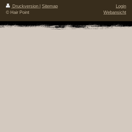
Druckversion
|
Sitemap
Login
© Hair Point
Webansicht